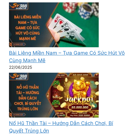
Bài Liêng Miền Nam – Tựa Game Có Sức Hút Vô
Cùng Mạnh Mẽ
22/06/2025
Nổ Hũ Thần Tài – Hướng Dẫn Cách Chơi, Bí
Quyết Trúng Lớn