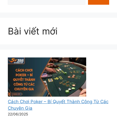
Bài viết mới
Cách Chơi Poker – Bí Quyết Thành Công Từ Các
Chuyên Gia
22/06/2025