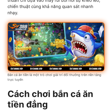
thuần chỉ dựa vào may rủi đòi hỏi sự khéo léo,
chiến thuật cùng khả năng quan sát nhanh
nhạy.
Bắn cá ăn tiền là một trò chơi giải trí đổi thưởng trên nền tảng
trực tuyến
Cách chơi bắn cá ăn
tiền đẳng