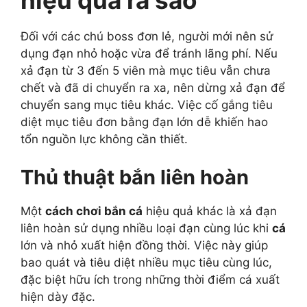
hiệu quả ra sao
Đối với các chú boss đơn lẻ, người mới nên sử
dụng đạn nhỏ hoặc vừa để tránh lãng phí. Nếu
xả đạn từ 3 đến 5 viên mà mục tiêu vẫn chưa
chết và đã di chuyển ra xa, nên dừng xả đạn để
chuyển sang mục tiêu khác. Việc cố gắng tiêu
diệt mục tiêu đơn bằng đạn lớn dễ khiến hao
tổn nguồn lực không cần thiết.
Thủ thuật bắn liên hoàn
Một
cách chơi bắn cá
hiệu quả khác là xả đạn
liên hoàn sử dụng nhiều loại đạn cùng lúc khi
cá
lớn và nhỏ xuất hiện đồng thời. Việc này giúp
bao quát và tiêu diệt nhiều mục tiêu cùng lúc,
đặc biệt hữu ích trong những thời điểm cá xuất
hiện dày đặc.